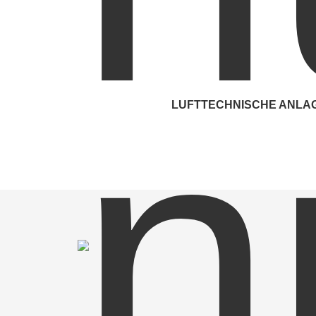
Teilklimaanlagen
Klimaanlagen
Prozesslufttechnische An
Kleinkälte Anlagen
LUFTTECHNISCHE ANLA
IBO INGENIEURGESELLSCHAFT MBH GREVEN
Fördertechnik
Hüttruper Heide 90
Drucklufttechnik