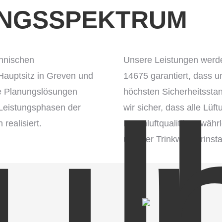
UNGSSPEKTRUM
chnischen
Unsere Leistungen werde
uptsitz in Greven und
14675 garantiert, dass 
ive Planungslösungen
höchsten Sicherheitsstan
 Leistungsphasen der
wir sicher, dass alle Lü
ealisiert.
Raumluftqualität gewährle
unserer Trinkwasserinsta