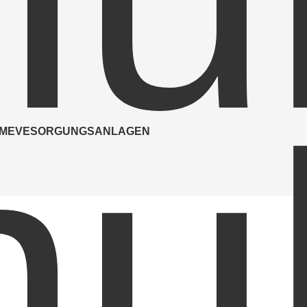
Holzfeuerungsanlagen
Wärmeverteilnetze
Blockheizkraftwerke
Wärmepumpen
t-Wärme-Kopplungsanlagen
Gas- und Ölfeuerungen
MEVESORGUNGSANLAGEN
Brandmeldeanlagen
- und Niederspannungsanlagen
Blitzschutzanlagen