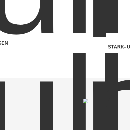
lagen
GEN
STARK-
Batteriegeschützte 
Mess-