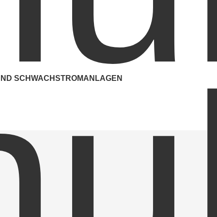
Datennetze
Einbruchmeldeanlagen
Trafoanlagen
Telefonanlagen
Beleuchtungstechnik
 UND SCHWACHSTROMANLAGEN
Sicherheitsbeleuchtungs- und USV-Anlagen
RECHTLICHES
, Steuer- und Regeltechnik
Impressum