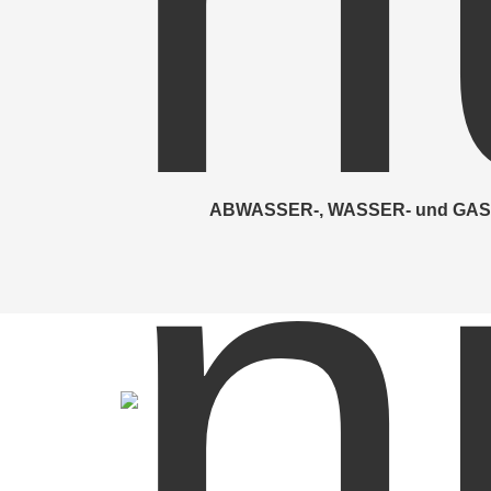
Abwassertechnik
Sanitäranlagen
Grauwassernutzung
Regenwassernutzung
Wassertechnik
ABWASSER-, WASSER- und GA
Lüftungsanlagen